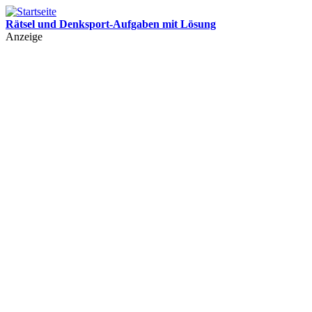
Rätsel und Denksport-Aufgaben mit Lösung
Leichte und schwere Rätsel für Kinder und Erwachsene mit Lösung
Anzeige