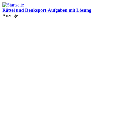
Rätsel und Denksport-Aufgaben mit Lösung
Leichte und schwere Rätsel für Kinder und Erwachsene mit Lösung
Anzeige