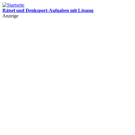
Rätsel und Denksport-Aufgaben mit Lösung
Leichte und schwere Rätsel für Kinder und Erwachsene mit Lösung
Anzeige