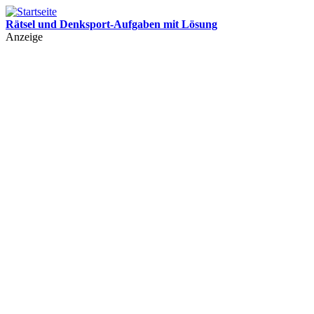
Rätsel und Denksport-Aufgaben mit Lösung
Leichte und schwere Rätsel für Kinder und Erwachsene mit Lösung
Anzeige