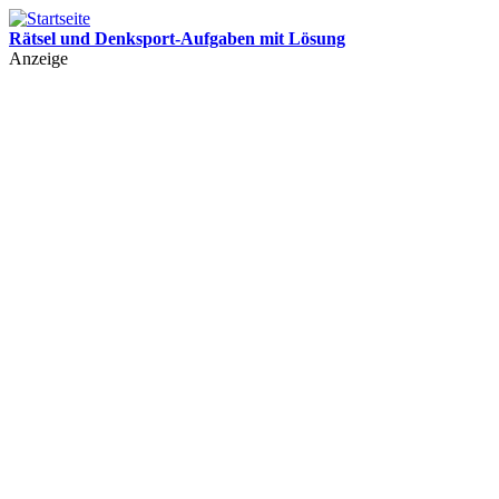
Rätsel und Denksport-Aufgaben mit Lösung
Leichte und schwere Rätsel für Kinder und Erwachsene mit Lösung
Anzeige