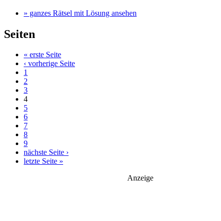
» ganzes Rätsel mit Lösung ansehen
Seiten
« erste Seite
‹ vorherige Seite
1
2
3
4
5
6
7
8
9
nächste Seite ›
letzte Seite »
Anzeige